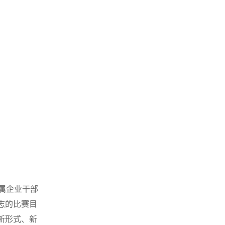
属企业干部
志的比赛目
新形式、新