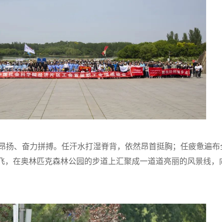
昂扬、奋力拼搏。任汗水打湿脊背，依然昂首挺胸；任疲惫遍布
飞，在奥林匹克森林公园的步道上汇聚成一道道亮丽的风景线，