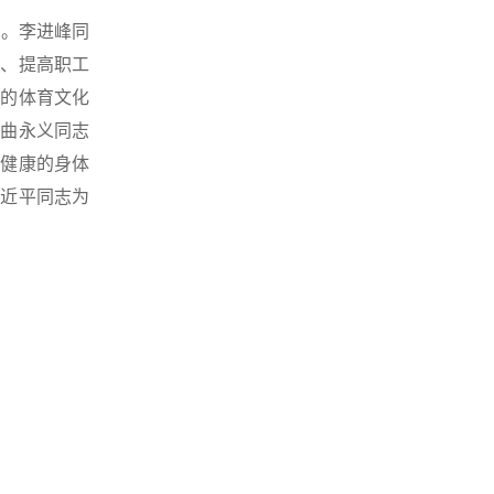
辞。李进峰同
活、提高职工
间的体育文化
。曲永义同志
而健康的身体
习近平同志为