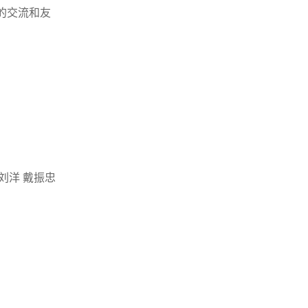
的交流和友
 刘洋 戴振忠