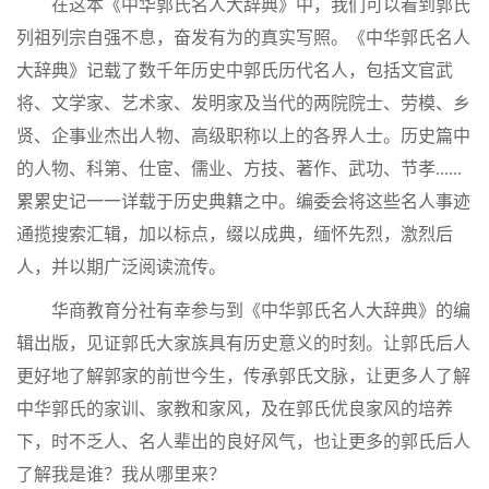
在这本《中华郭氏名人大辞典》中，我们可以看到郭氏
列祖列宗自强不息，奋发有为的真实写照。《中华郭氏名人
大辞典》记载了数千年历史中郭氏历代名人，包括文官武
将、文学家、艺术家、发明家及当代的两院院士、劳模、乡
贤、企事业杰出人物、高级职称以上的各界人士。历史篇中
的人物、科第、仕宦、儒业、方技、著作、武功、节孝
......
累累史记一一详载于历史典籍之中。编委会将这些名人事迹
通揽搜索汇辑，加以标点，缀以成典，缅怀先烈，激烈后
人，并以期广泛阅读流传。
华商教育分社有幸参与到《中华郭氏名人大辞典》的编
辑出版，见证郭氏大家族具有历史意义的时刻。让郭氏后人
更好地了解郭家的前世今生，传承郭氏文脉，让更多人了解
中华郭氏的家训、家教和家风，及在郭氏优良家风的培养
下，时不乏人、名人辈出的良好风气，也让更多的郭氏后人
了解我是谁？我从哪里来？