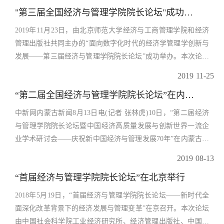
员、国家金融与发展实验室理事长李扬，中国社会科学院学部
"第三届全国经济与管理学院院长论坛"成功举办
委员、中国区域经济学会会长、郑州大学商学院院长金碚受邀
2019年11月23日，由北京师范大学经济与工商管理学院和经济
出席会议并作主旨报告。校党委书记华桂宏，中国社会科学院
管理出版社共同主办的“面向数字化时代的经济学管理学创新与
工业经济研究所党委书记、副所长李雪松，中国企业管理研究
发展——第三届经济与管理学院院长论坛”成功举办。本次论坛
会会长黄速建，经济管理出版社社长、总编辑杨世伟出席会议
也是庆祝北京师范大学经济与工商管理学院建院四十周年系列
并致辞。华桂宏书记代表江苏师范大学，对参加会议的专家学
2019
11-25
活动之一。参加论坛的有：北京大学经济学院党委书记崔建华
者表示热烈的欢迎，向为会议成功召开提供大力支持的中国社
“第二届全国经济与管理学院院长论坛”在内蒙古举行
教授，中国人民大学经济学院副院长于春海教授，北京大学光
会科学院工业经济研究所、经济管理出版社等单位表示诚挚的
华管理学院副院长张圣平教授，北京师范大学经济与工商管理
感谢，他简要介绍了江苏师范大学发展情况和经济管理学科建
中新网内蒙古新闻8月13日电(记者 张林虎)10日，“第二届经济
学院院长戚聿东教授，北京交通大学经济管理学院院长张秋生
设成就。华书记表示，“加快形成以国内大循环为主体、国内国
与管理学院院长论坛暨中国经济高质量发展与创新世界一流企
教授，中央民族大学管理学院院长李曦辉教授，对外经贸国际
际双循环相互促进的新发展格局”是党中央顺应时代要求所作出
业学术研讨会——庆祝新中国经济与管理发展70年”在内蒙古鄂
商学院执行院长陈德球教授，北京科技大学经济管理学院院长
的战略深化和战略再定位，实现中国经济的良性循环发展，必
尔多斯市召开。时值新中国成立70周年之际，我国经济处于由
2019
08-13
闫相斌教授，北京化工大学经济与管理学院院长唐方成教授，
须畅通国内国际两个循环，加强国际协调合作，维护国际产业
高速度向高质量发展转变的挑战性时期，也是决胜高水平全面
中央财经大学经济学院党委书记郭冬梅教授，北京林业大学经
“首届经济与管理学院院长论坛”在北京举行
链和供应链安全稳定。希望各位专家学者就相关议题展开精彩
建成小康社会的关键之年。新经济时代背景下，要践行“一带一
济管理学院院长陈建成教授，北京信息科技大学经济管理学院
的讨论和交流，发表真知灼见，产生精彩的思想碰撞，不断推
路”倡议，实现经济由高速度向高质量发展的转变，必须把着力
2018年5月19日，“首届经济与管理学院院长论坛——新时代全
副院长尹杰林教授，北京邮电大学经济管理学院副院长何瑛教
动实践创新。论坛的主题演讲分为三个阶段：第一阶段由中国
点放在实体经济上，全面深化和加快推进国有企业混合所有制
面深化改革背景下的经济发展与管理变革”在京召开。本次论坛
授，北京工商大学商学院副院长孙永波教授，北京外国语大学
社会科学院工业经济研究所副所长陈于武主持，中国社会科学
改革，培育和创建世界一流企业，完善现代化经济体系的构
由中国社会科学院工业经济研究所、经济管理出版社、中国企